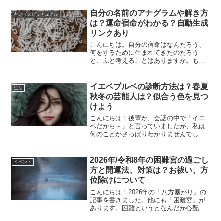
活にしていこうと、少しずつ始めまし
た。同じような気持ちの人もいるかもし
自分の名前のアナグラムや解き方
占い・スピリチュアル
れませんので、どのように生...
は？運命宿命がわかる？自動生成
リンクあり
こんにちは。自分の宿命はなんだろう、
何をするために生まれてきたのだろう
と、ふと考えることはありますか。もし
かしたらあなたのアナグラムを調べる
と、その答えがあるかもしれません。今
回は「アナグラム」について書いていき
イエベブルベの診断方法は？春夏
生活
たいと思います。自分の名前の...
秋冬の芸能人は？似合う色を見つ
けよう
こんにちは！後輩が、会話の中で「イエ
ベだから～」と言っていましたが、私は
何のことかさっぱりわかりませんでし
た。結局、教わって自分でも調べました
が、私と同じような人はいるのではない
かと思います。今回は、イエベやブルベ
2026年/令和8年の困難宮の過ごし
イベント
について調べてみました！イ...
方と開運法、対策は？お祓い、方
位除けについて
こんにちは！2026年の「八方塞がり」の
記事を書きました。他にも「困難宮」が
あります。困難というとなんだか心配で
すがどうなのでしょうか。今回は困難宮