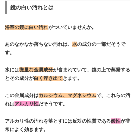
鏡の白い汚れとは
浴室の鏡に白い汚れ
がついていませんか。
あのなかなか落ちない汚れは、
水
の成分の一部だそうで
す。
水には
微量な金属成分
が含まれていて、鏡の上で蒸発する
とその成分が
白く浮き出て
きます。
この金属成分は
カルシウム、マグネシウム
で、これらの汚
れは
アルカリ性
だそうです。
アルカリ性の汚れを落とすには反対の性質である
酸性
が非
常によく効きます。