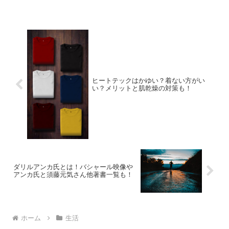
について書いていきたいと思います！
(adsbygoogle = window.adsbyg...
ヒートテックはかゆい？着ない方がい
い？メリットと肌乾燥の対策も！
ダリルアンカ氏とは！バシャール映像や
アンカ氏と須藤元気さん他著書一覧も！
ホーム
生活