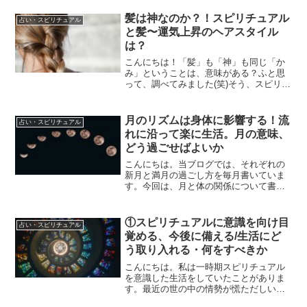
髪は神なのか？！スピリチュアル
占い・スピリチュアル
と髪〜運気上昇のヘアスタイル
は？
こんにちは！「髪」も「神」も同じ「か
み」ということは、意味がある？ふと思
って、調べてみました(笑)そう、スピリチ
ュアルにおいて、髪の毛は生命力の象徴
と言われます。今回はヘアスタイルとス
ピリチュアルの関係について書いていき
月のリズムは身体に影響する！流
占い・スピリチュアル
たいと思います。髪は...
れに沿って楽に生活。月の意味、
どう過ごせばよいか
こんにちは。当ブログでは、それぞれの
新月と満月の過ごし方を毎月書いていま
す。今回は、月と体の関係について書い
ていきたいと思います。月のリズムは身
体に影響する！流れに沿って楽に生活。
月の意味、どう過ごせばよいか月のリズ
①スピリチュアルに意識を向け目
占い・スピリチュアル
ム月は約29日半で、「新...
覚める、今後に備える/生活にど
う取り入れる・何をすべきか
こんにちは。私は一時期スピリチュアル
を意識した生活をしていたことがありま
す。最近の世の中の情勢が慌ただしいの
で、またスピリチュアルを取り入れた生