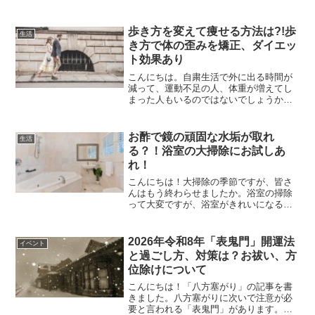
年賀状が届いた場合の返信には何て書け
ばいいのか困りますよね。今回は、年が
明けてから年賀状を書く場合のことを書
歩き方を変えて痩せる方法は?!歩
生活
いていきたいと思います。...
き方で体の歪みを矯正、ダイエッ
ト効果あり
こんにちは。自粛生活で外に出る時間が
減って、運動不足の人、体重が増えてし
まった人もいるのではないでしょうか。
今回は、歩き方を変えてやせるにはどう
するか、調べてみました。歩き方を変え
て痩せる方法は?!歩き方で体の歪みを矯
お酢で鏡の頑固な水垢が取れ
生活
正、ダイエット効果あり...
る？！浴室の大掃除にお試しあ
れ！
こんにちは！大掃除の季節ですが、皆さ
んはもう終わらせましたか。浴室の掃除
って大変ですが、浴室がきれいになると
気持ちがいいものです。ストレスも全部
洗い流せるような、そんな気分になりま
すね！以前、知り合いから、水垢は酢で
2026年令和8年「表鬼門」開運法
イベント
きれいになると聞いたので...
と過ごし方、対策は？お祓い、方
位除けについて
こんにちは！「八方塞がり」の記事を書
きました。八方塞がりに次いで注意が必
要と言われる「表鬼門」があります。今