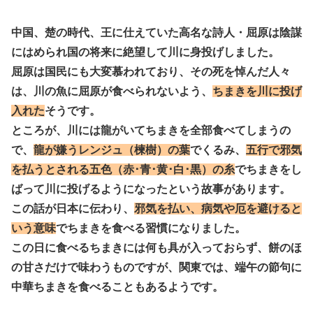
中国、楚の時代、王に仕えていた高名な詩人・屈原は陰謀
にはめられ国の将来に絶望して川に身投げしました。
屈原は国民にも大変慕われており、その死を悼んだ人々
は、川の魚に屈原が食べられないよう、
ちまきを川に投げ
入れた
そうです。
ところが、川には龍がいてちまきを全部食べてしまうの
で、
龍が嫌うレンジュ（楝樹）の葉
でくるみ、
五行で邪気
を払うとされる五色（赤･青･黄･白･黒）の糸
でちまきをし
ばって川に投げるようになったという故事があります。
この話が日本に伝わり、
邪気を払い、病気や厄を避けると
いう意味
でちまきを食べる習慣に
なりました。
この日に食べるちまきには何も具が入っておらず、餅のほ
の甘さだけで味わうものですが、関東では、端午の節句に
中華ちまきを食べることもあるようです。