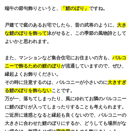
端午の節句飾りというと、
「鯉のぼり」
ですね。
戸建てで庭のあるお宅でしたら、昔の武将のように、
大き
な鯉のぼりを飾って
泳がせると、この季節の風物詩として
よいかと思われます。
また、マンションなど集合住宅にお住まいの方も、
バルコ
ニーで飾るための鯉のぼり
が流通していますので、ぜひ、
縁起よくお飾りください。
その時に注意するのは、バルコニーが小さいのに
大きすぎ
る鯉のぼりを飾らない
ことです。
万が一、落ちてしまったり、風にゆれてお隣のバルコニー
に鯉のぼりが入ってしまったりすることも考えられます。
ご近所に迷惑となると縁起も良くないので、バルコニーの
大きさに合わせた鯉のぼりにするか、どうしても場所がな