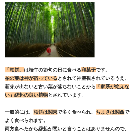
「柏餅」
は端午の節句の日に食べる
和菓子
です。
柏の葉は神が宿っている
とされて神聖視されているうえ、
新芽が出ないと古い葉が落ちないことから
「家系が絶えな
い」縁起の良い植物
とされています。
一般的には、
柏餅は関東
で多く食べられ、
ちまきは関西
で
よく食べられます。
両方食べたから縁起が悪いと言うことはありませんので、