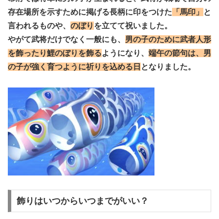
存在場所を示すために掲げる長柄に印をつけた
「馬印」
と
言われるものや、
のぼり
を立てて祝い
ました。
やがて武将だけでなく一般にも、
男の子のために武者人形
を飾ったり鯉のぼりを飾る
ように
なり、
端午の節句は、男
の子が強く育つように祈りを込める日
となりました。
飾りはいつからいつまでがいい？