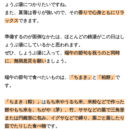
ょうぶ湯につかりたいですね。
また、菖蒲は香りが強いので、その
香りで心身ともにリラ
ックス
できます。
準備するのが面倒なかたは、ほとんどの銭湯がこの日はし
ょうぶ湯にしているかと思われます。
ぜひ、しょうぶ湯に入って、
端午の節句を祝うのと同時
に、無病息災を願い
ましょう。
端午の節句で食べたいものは、
「ちまき」
と
「柏餅」
で
す。
「ちまき（粽）」
は
もち米やうるち米、米粉などで作った
餅やもち米を、ちがや（茅）、竹、ササなどの葉で三角形
または円錐形に包み、イグサなどで縛り、葉ごと蒸したり
茹でたりした食べ物
です。