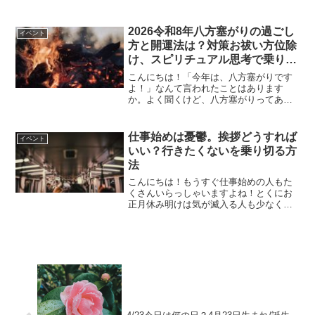
回は表鬼門について書いていきたいと思
います！ (adsbygoogle =
window.adsbygoogle || []).pu...
2026令和8年八方塞がりの過ごし
イベント
方と開運法は？対策お祓い方位除
け、スピリチュアル思考で乗り切
ろう
こんにちは！「今年は、八方塞がりです
よ！」なんて言われたことはあります
か。よく聞くけど、八方塞がりってあま
りいい響きではないですよね。今回は
2026年の八方塞がりについて調べてみま
した。 (adsbygoogle = window.adsb...
仕事始めは憂鬱。挨拶どうすれば
イベント
いい？行きたくないを乗り切る方
法
こんにちは！もうすぐ仕事始めの人もた
くさんいらっしゃいますよね！とくにお
正月休み明けは気が滅入る人も少なくな
いのでは・・・今回は仕事始めを乗り切
る方法などを書いていきたいと思いま
す。 (adsbygoogle = window.adsbyg...