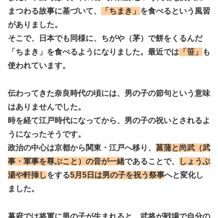
まつわる故事に基づいて、
「ちまき」
を食べるという風習
がありました。
そこで、日本でも同様に、ちがや（茅）で餅をくるんだ
「ちまき」を食べるようになりました。最近では
「笹」
も
使われています。
伝わってきた奈良時代の頃には、男の子の節句という意味
はありませんでした。
時を経て江戸時代になってから、男の子の祝いとされるよ
うになったそうです。
政治の中心は京都から関東・江戸へ移り、
菖蒲と尚武（武
事・軍事を尊ぶこと）の音が一緒
であることで、
しょうぶ
湯や軒挿し
をする
5月5日は男の子を祝う祭事
へ
と変化し
ました。
幕府では
将軍に男の子が生まれると、
武将が戦場で自分の