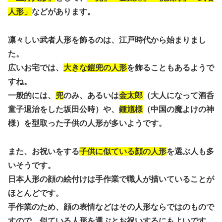
人形」
などがあります。
凛々しい武者人形を飾るのは、江戸時代から始まりまし
た。
広いお宅では、
大きな鎧兜の人形
を飾ることもあるようで
すね。
一般的には、
兜
のみ、あるいは
金太郎
（大人になって酒呑
童子退治をした坂田公時）や、
鍾馗様
（中国の魔よけの神
様）を型取った子供の人形が多いようです。
また、お祝いをする
子供に似ている顔の人形
を選ぶ人も多
いそうです。
日本人形の顔の絵付けは手作業で職人が描いていることが
ほとんどです。
手作業のため、顔の表情などはその人形ならではのもので
すので、似ている人形を選ぶとお祝いするにもよいです