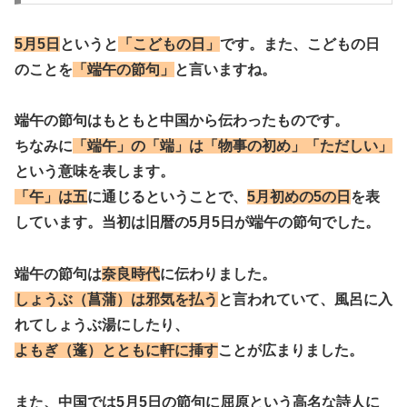
5月5日
というと
「こどもの日」
です。また、こどもの日
のことを
「端午の節句」
と言いますね。
端午の節句はもともと中国から伝わったもの
です。
ちなみに
「端午」の「端」は「物事の初め」「ただしい」
という意味を表します。
「午」は五
に通じるということで、
5月初めの5の日
を表
しています。当初は旧暦の5月5日が端午の節句でした。
端午の節句は
奈良時代
に伝わりました。
しょうぶ（菖蒲）は邪気を払う
と言われていて、風呂に入
れてしょうぶ湯にしたり、
よもぎ（蓬）とともに軒に挿す
ことが広まりました。
また、中国では5月5日の節句に屈原という高名な詩人に