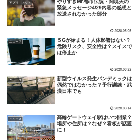
やりすぎMr.都市伝説・関暁夫の
アプリ・ネット
緊急メッセージ4/29内容の感想と
放送されなかった部分
2020.05.05
５Gが始まる！人体影響はない？
ニュース
危険リスク、安全性は？スイスで
は停止か
2020.03.22
新型ウイルス発生パンデミックは
ニュース
偶然ではなかった？予行訓練・武
漢日本でも
2020.03.14
高輪ゲートウェイ駅はいつ開業？
ニュース
場所や住所は？なぜ？看板が話題
に！