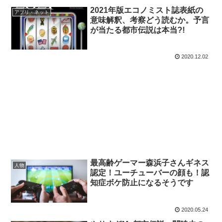
2021年版エコノミスト誌表紙の
アプリ・ネット
意味解釈、考察どう読むか。予言
が当たる都市伝説は本当?!
2020.12.02
最高齢ゲーマー森浜子さんギネス
人物
認定！ユーチューバーの顔も！認
知症ボケ防止になるそうです
2020.05.24