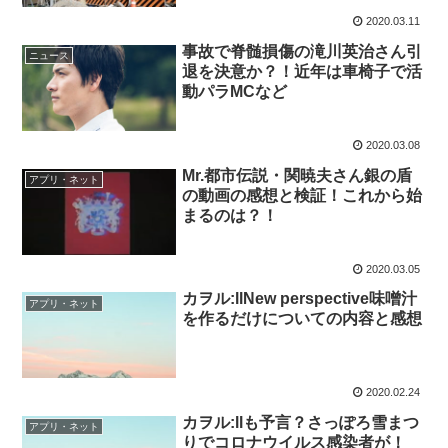
2020.03.11
事故で脊髄損傷の滝川英治さん引
ニュース
退を決意か？！近年は車椅子で活
動パラMCなど
2020.03.08
Mr.都市伝説・関暁夫さん銀の盾
アプリ・ネット
の動画の感想と検証！これから始
まるのは？！
2020.03.05
カヲル:llNew perspective味噌汁
アプリ・ネット
を作るだけについての内容と感想
2020.02.24
カヲル:llも予言？さっぽろ雪まつ
アプリ・ネット
りでコロナウイルス感染者が！