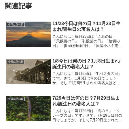
関連記事
11/23今日は何の日？11月23日生
今日は何の日
まれ/誕生日の著名人は？
こんにちは！毎月23日は「ふみの日」
「天麩羅の日」「乳酸菌の日」「踏切の
日」「歩民(府民)の日」「国産小ネギ消費
拡大の日」です。さて、11月23日は何の
日でしょうか。そして11月23日生まれの
著名人はどんな人がいるのでしょうか。
1/8今日は何の日？1月8日生まれ/
今日は何の日
11/23今...
誕生日の著名人は？
こんにちは！毎月8日は「生パスタの日」
です。さて、1月8日は何の日でしょう
か。そして1月8日生まれの著名人はどん
な人がいるのでしょうか。1/8今日は何の
日？1月8日生まれ/誕生日の著名人は？1
月8日は何の日？ 外国郵便の日1875年の
7/29今日は何の日？7月29日生ま
今日は何の日
この日...
れ/誕生日の著名人は？
こんにちは！毎月29日は「肉の日」「ク
レープの日」です。さて、7月29日は何の
日でしょうか。そして7月29日生まれの著
名人はどんな人がいるのでしょうか。