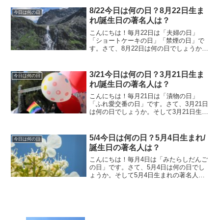
7/29今日は何の日？7月29日生まれ/誕生
日の著名人は？7月29日は何の日？アマチ
8/22今日は何の日？8月22日生ま
今日は何の日
ュア...
れ/誕生日の著名人は？
こんにちは！毎月22日は「夫婦の日」
「ショートケーキの日」「禁煙の日」で
す。さて、8月22日は何の日でしょうか。
そして8月22日生まれの著名人はどんな人
がいるのでしょうか。8/22今日は何の
日？8月22日生まれ/誕生日の著名人は？8
3/21今日は何の日？3月21日生ま
今日は何の日
月22日...
れ/誕生日の著名人は？
こんにちは！毎月21日は「漬物の日」
「ふれ愛交番の日」です。さて、3月21日
は何の日でしょうか。そして3月21日生ま
れの著名人はどんな人がいるのでしょう
か。3/21今日は何の日？3月21日生まれ/
誕生日の著名人は？3月21日は何の日？イ
5/4今日は何の日？5月4日生まれ/
今日は何の日
ラン...
誕生日の著名人は？
こんにちは！毎月4日は「みたらしだんご
の日」です。さて、5月4日は何の日でし
ょうか。そして5月4日生まれの著名人は
どんな人がいるのでしょうか。5/4今日は
何の日？5月4日生まれ/誕生日の著名人
は？5月4日は何の日？みどりの日 （2007
年か...