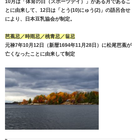
10月は「体育の日（スポーツデイ）」がある月であるこ
とに由来して、12日は「とう(10)にゅう(2)」の語呂合せ
により、日本豆乳協会が制定。
芭蕉忌／時雨忌／桃青忌／翁忌
元禄7年10月12日（新暦1694年11月28日）に松尾芭蕉が
亡くなったことに由来して制定