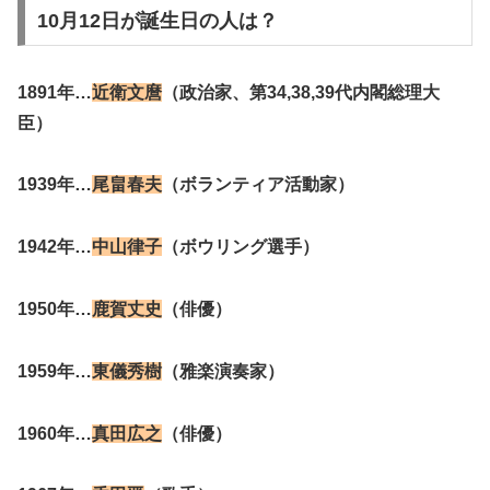
10月12日が誕生日の人は？
1891年…
近衛文麿
（政治家、第34,38,39代内閣総理大
臣）
1939年…
尾畠春夫
（ボランティア活動家）
1942年…
中山律子
（ボウリング選手）
1950年…
鹿賀丈史
（俳優）
1959年…
東儀秀樹
（雅楽演奏家）
1960年…
真田広之
（俳優）