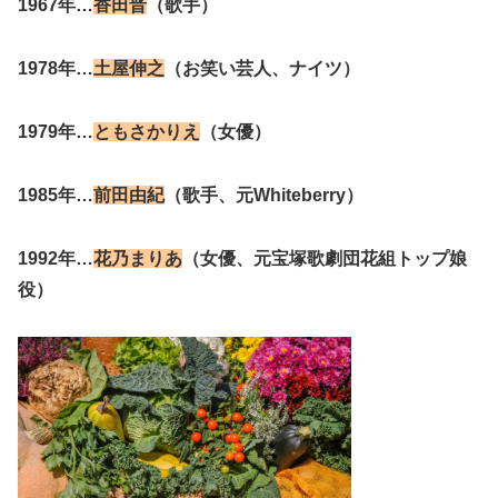
1967年…
香田晋
（歌手）
1978年…
土屋伸之
（お笑い芸人、ナイツ）
1979年…
ともさかりえ
（女優）
1985年…
前田由紀
（歌手、元Whiteberry）
1992年…
花乃まりあ
（女優、元宝塚歌劇団花組トップ娘
役）