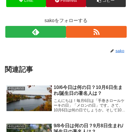
LINE
Pinterest
コピー
sakoをフォローする
sako
関連記事
10/6今日は何の日？10月6日生ま
今日は何の日
れ/誕生日の著名人は？
こんにちは！毎月6日は「手巻きロールケ
ーキの日」「メロンの日」です。さて、
10月6日は何の日でしょうか。そして10月
6日生まれの著名人はどんな人がいるので
しょうか。10/6今日は何の日？10月6日生
まれ/誕生日の著名人は？10月6日は何の
9/8今日は何の日？9月8日生まれ/
今日は何の日
日...
誕生日の著名人は？