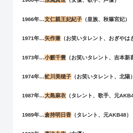
1960年…
涼風真世
（女優、歌手、声優）
1966年…
文仁親王妃紀子
（皇族、秋篠宮妃）
1971年…
矢作兼
（お笑いタレント、おぎやは
1973年…
小籔千豊
（お笑いタレント、吉本新
1974年…
虻川美穂子
（お笑いタレント、
北陽
1987年…
大島麻衣
（タレント、歌手、元AKB4
1989年…
倉持明日香
（タレント、元AKB48）