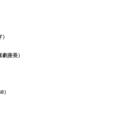
ぎ）
喜劇座長）
）
8）