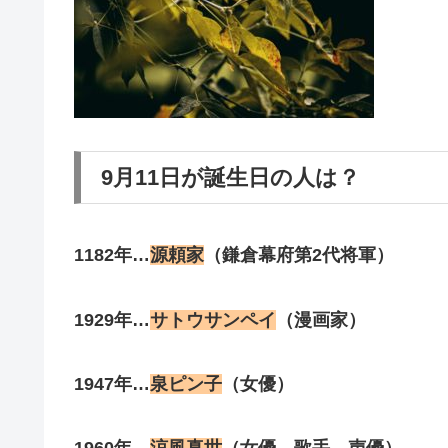
9月11日が誕生日の人は？
1182年…
源頼家
（鎌倉幕府第2代将軍）
1929年…
サトウサンペイ
（漫画家）
1947年…
泉ピン子
（女優）