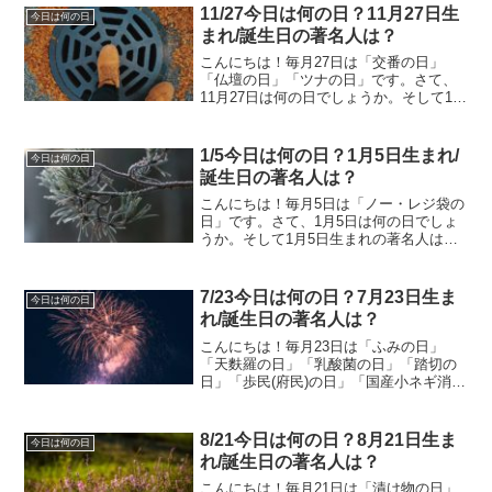
日の著名人は？6月29日は何の日？佃煮の
11/27今日は何の日？11月27日生
今日は何の日
日佃...
まれ/誕生日の著名人は？
こんにちは！毎月27日は「交番の日」
「仏壇の日」「ツナの日」です。さて、
11月27日は何の日でしょうか。そして11
月27日生まれの著名人はどんな人がいる
のでしょうか。11/27今日は何の日？11月
27日生まれ/誕生日の著名人は？11月27
1/5今日は何の日？1月5日生まれ/
今日は何の日
日...
誕生日の著名人は？
こんにちは！毎月5日は「ノー・レジ袋の
日」です。さて、1月5日は何の日でしょ
うか。そして1月5日生まれの著名人はど
んな人がいるのでしょうか。1/5今日は何
の日？1月5日生まれ/誕生日の著名人は？
1月5日は何の日？ 囲碁の日「い(1)ご(5)...
7/23今日は何の日？7月23日生ま
今日は何の日
れ/誕生日の著名人は？
こんにちは！毎月23日は「ふみの日」
「天麩羅の日」「乳酸菌の日」「踏切の
日」「歩民(府民)の日」「国産小ネギ消費
拡大の日」です。さて、7月23日は何の日
でしょうか。そして7月23日生まれの著名
人はどんな人がいるのでしょうか。7/23
8/21今日は何の日？8月21日生ま
今日は何の日
今日は何...
れ/誕生日の著名人は？
こんにちは！毎月21日は「漬け物の日」