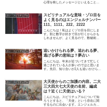
心理を映したメッセージといえることで
す。自分自身で自覚がなくても、人生の
ヒントであったり、重要なキーワードが
隠されているかもしれませんね！今回は
スピリチュアルな意味・ゾロ目を
占い・スピリチュアル
地震の夢について調べてみ...
よく見るのはエンジェルナンバー
111、1111、222、2222
こんにちは！私はよくゾロ目を目にしま
す。割と数字が好きで目が行くからかも
しれませんが、よく見るので、数秘術を
勉強した経験があります。数字そのもの
にも意味がありますし、ゾロ目だとその
意味が3倍4倍なのでより意味が強くなる
追いかけられる夢、追われる夢、
占い・スピリチュアル
と言われています。そも...
逃げる夢の意味は？夢占い
こんにちは。年末が近づいてきて忙しく
過ごされている人が多いのではと思いま
す。先日、知り合いが2人も追いかけられ
る夢を見たと言っていましたので、意味
を調べてみました！それではいってみま
しょう！追いかけられる夢、追われる
大天使からのご加護の内容。二大
占い・スピリチュアル
夢、逃げる夢の意味は？夢...
三大四大七大天使の名前、編成
は？近くに天使はいる？
こんにちは。スピリチュアルについて知
ろうとすると、「天使」という存在に関
するものに出会います。エンジェルカー