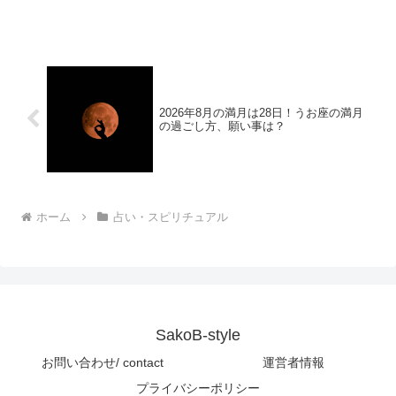
ド、エンジェルナンバー、エンジェルワ
ーカーなどがそうです。西洋的な解釈
で、天使が私たちを見守っているという
考え方があります。これは東...
2026年8月の満月は28日！うお座の満月
の過ごし方、願い事は？
ホーム
占い・スピリチュアル
SakoB-style
お問い合わせ/ contact
運営者情報
プライバシーポリシー