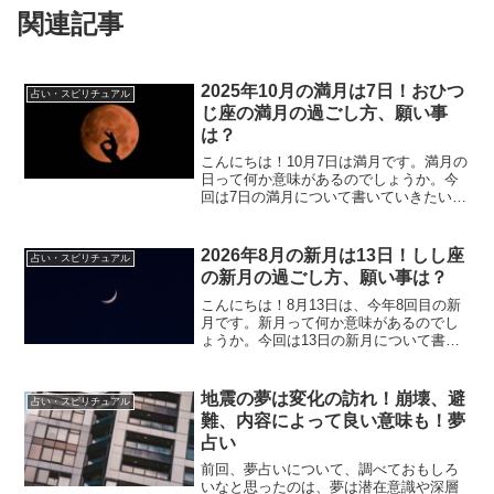
関連記事
2025年10月の満月は7日！おひつ
占い・スピリチュアル
じ座の満月の過ごし方、願い事
は？
こんにちは！10月7日は満月です。満月の
日って何か意味があるのでしょうか。今
回は7日の満月について書いていきたいと
思います。2025年10月の満月は7日！お
ひつじ座の満月の過ごし方、願い事は？
2025年10月の満月10月7日(火)12:48...
2026年8月の新月は13日！しし座
占い・スピリチュアル
の新月の過ごし方、願い事は？
こんにちは！8月13日は、今年8回目の新
月です。新月って何か意味があるのでし
ょうか。今回は13日の新月について書い
ていきたいと思います。2026年8月の新月
は13日！しし座の新月の過ごし方、願い
事は？2026年8月の新月8月13日(木)2:...
地震の夢は変化の訪れ！崩壊、避
占い・スピリチュアル
難、内容によって良い意味も！夢
占い
前回、夢占いについて、調べておもしろ
いなと思ったのは、夢は潜在意識や深層