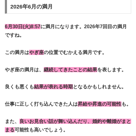
2026年6月の満月
6月30日(火)8:57
に満月になります。2026年7回目の満月
ですね。
この満月は
やぎ座
の位置でむかえる満月です。
やぎ座の満月は、
継続してきたことの結果
を表します。
良くも悪くも
結果が表れる時期
となるかもしれません。
仕事に正しく打ち込んできた人は
昇給や昇進の可能性
も。
また、
良いお見合い話が舞い込んだり、婚約や離婚がまと
まる
可能性も高いでしょう。