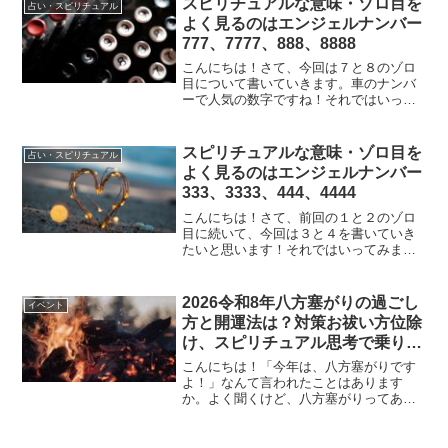
スピリチュアルな意味・ゾロ目を
占い・スピリチュアル
よく見るのはエンジェルナンバー
777、7777、888、8888
こんにちは！さて、今回は７と８のゾロ
目について書いていきます。車のナンバ
ーで人気の数字ですね！それではいって
みましょう！スピリチュアルな意味・ゾ
ロ目をよく見るのはエンジェルナンバー
777、7777、888、8888数字７、数字８の
スピリチュアルな意味・ゾロ目を
占い・スピリチュアル
意味数字７...
よく見るのはエンジェルナンバー
333、3333、444、4444
こんにちは！さて、前回の１と２のゾロ
目に続いて、今回は３と４を書いていき
たいと思います！それではいってみまし
ょう！スピリチュアルな意味・ゾロ目を
よく見るのはエンジェルナンバー333、
3333、444、4444数字３、数字４の意味
2026令和8年八方塞がりの過ごし
イベント
数字３は社交...
方と開運法は？対策お祓い方位除
け、スピリチュアル思考で乗り切
ろう
こんにちは！「今年は、八方塞がりです
よ！」なんて言われたことはあります
か。よく聞くけど、八方塞がりってあま
りいい響きではないですよね。今回は
2026年の八方塞がりについて調べてみま
した。 (adsbygoogle = window.adsb...