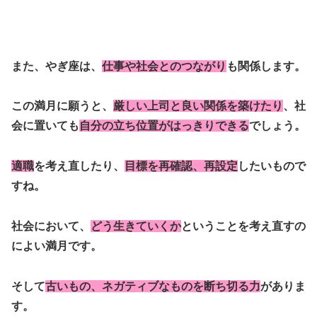
また、やぎ座は、
仕事や社会とのつながり
も関係します。
この満月に願うと、
厳しい上司と良い関係を築けたり
、社
会に置いても
自分の立ち位置がはっきりできる
でしょう。
適職
を考え直したり、
目標を再確認、再設定
したいもので
すね。
社会において、
どう生きていくか
ということを考え直すの
によい満月です。
そして
古いもの、ネガティブなものを断ち切る力
がありま
す。