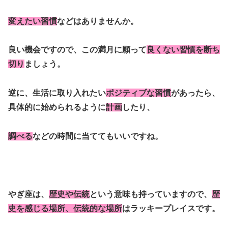
変えたい習慣
などはありませんか。
良い機会ですので、この満月に願って
良くない習慣を断ち
切り
ましょう。
逆に、生活に取り入れたい
ポジティブな習慣
があったら、
具体的に始められるように
計画
したり、
調べる
などの時間に当ててもいいですね。
やぎ座は、
歴史や伝統
という意味も持っていますので、
歴
史を感じる場所、伝統的な場所
はラッキープレイスです。