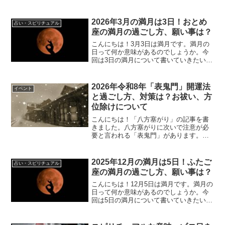
2026年3月の満月は3日！おとめ
占い・スピリチュアル
座の満月の過ごし方、願い事は？
こんにちは！3月3日は満月です。満月の
日って何か意味があるのでしょうか。今
回は3日の満月について書いていきたいと
思います。2026年3月の満月は3日！おと
め座の満月の過ごし方、願い事は？2026
年3月の満月3月3日(火)20:39に満月にな...
2026年令和8年「表鬼門」開運法
イベント
と過ごし方、対策は？お祓い、方
位除けについて
こんにちは！「八方塞がり」の記事を書
きました。八方塞がりに次いで注意が必
要と言われる「表鬼門」があります。今
回は表鬼門について書いていきたいと思
います！ (adsbygoogle =
window.adsbygoogle || []).pu...
2025年12月の満月は5日！ふたご
占い・スピリチュアル
座の満月の過ごし方、願い事は？
こんにちは！12月5日は満月です。満月の
日って何か意味があるのでしょうか。今
回は5日の満月について書いていきたいと
思います。2025年12月の満月は5日！ふ
たご座の満月の過ごし方、願い事は？
2025年12月の満月12月5日(金)8:15に満...