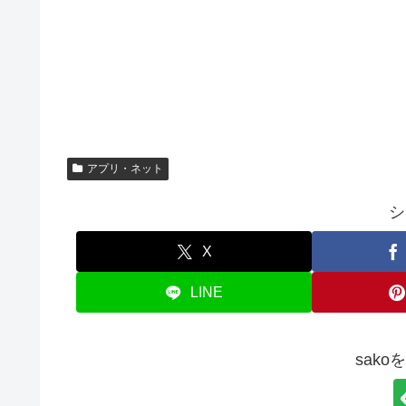
アプリ・ネット
シ
X
LINE
sak