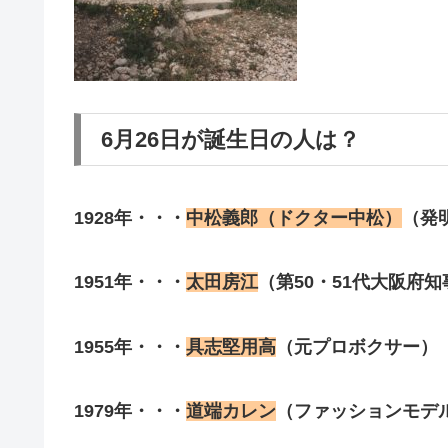
6月26日が誕生日の人は？
1928年・・・
中松義郎（ドクター中松）
（発
1951年・・・
太田房江
（第50・51代大阪府知
1955年・・・
具志堅用高
（元プロボクサー）
1979年・・・
道端カレン
（ファッションモデ