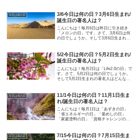
名人はどんな人がいるのでしょうか。
6/29今日は何の日？6月29日生まれ/誕生
日の著名人は？6月29日は何の日？佃煮の
3/6今日は何の日？3月6日生まれ/
今日は何の日
日佃...
誕生日の著名人は？
こんにちは！毎月6日は昨日に引き続き
「メロンの日」です。さて、3月6日は何
の日でしょうか。そして3月6日生まれの
著名人はどんな人がいるのでしょうか。
3/6今日は何の日？3月6日生まれ/誕生日
の著名人は？3月6日は何の日？啓蟄二十
5/2今日は何の日？5月2日生まれ/
今日は何の日
四節気の1つ...
誕生日の著名人は？
こんにちは！毎月2日は「Life2.0の日」で
す。さて、5月2日は何の日でしょうか。
そして5月2日生まれの著名人はどんな人
がいるのでしょうか。5/2今日は何の日？
5月2日生まれ/誕生日の著名人は？5月2日
は何の日？郵便貯金の日（郵便貯金創
11/1今日は何の日？11月1日生ま
今日は何の日
業...
れ/誕生日の著名人は？
こんにちは！毎月1日は「あずきの日」
「省エネルギーの日」「釜めしの日」
「家庭塗料の日」「資格チャレンジの
日」です。さて、11月1日は何の日でしょ
うか。そして11月1日生まれの著名人はど
んな人がいるのでしょうか。11/1今日は
7/15今日は何の日？7月15日生ま
今日は何の日
何の日？11月1...