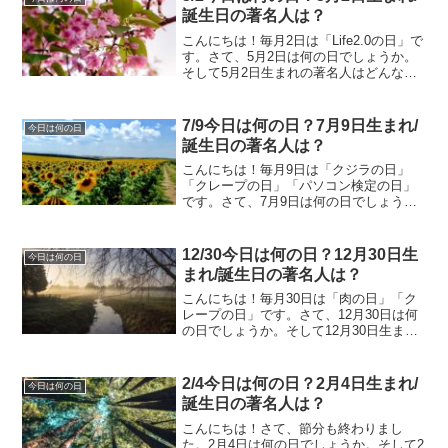
「...
誕生日の著名人は？
こんにちは！毎月2日は「Life2.0の日」で
す。さて、5月2日は何の日でしょうか。
そして5月2日生まれの著名人はどんな人
がいるのでしょうか。5/2今日は何の日？
5月2日生まれ/誕生日の著名人は？5月2日
は何の日？郵便貯金の日（郵便貯金創
7/9今日は何の日？7月9日生まれ/
今日は何の日
業...
誕生日の著名人は？
こんにちは！毎月9日は「クジラの日」
「クレープの日」「パソコン検定の日」
です。さて、7月9日は何の日でしょう
か。そして7月9日生まれの著名人はどん
な人がいるのでしょうか。7/9今日は何の
日？7月9日生まれ/誕生日の著名人は？7
12/30今日は何の日？12月30日生
今日は何の日
月9日は何の日...
まれ/誕生日の著名人は？
こんにちは！毎月30日は「肉の日」「ク
レープの日」です。さて、12月30日は何
の日でしょうか。そして12月30日生まれ
の著名人はどんな人がいるのでしょう
か。12/30今日は何の日？12月30日生ま
れ/誕生日の著名人は？12月30日は何の
2/4今日は何の日？2月4日生まれ/
今日は何の日
日？...
誕生日の著名人は？
こんにちは！さて、節分も終わりまし
た。2月4日は何の日でしょうか。そして2