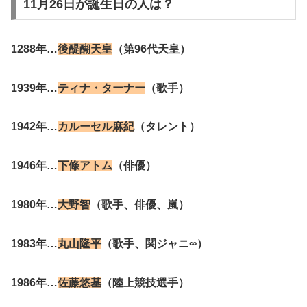
11月26日が誕生日の人は？
1288年…
後醍醐天皇
（第96代天皇）
1939年…
ティナ・ターナー
（歌手）
1942年…
カルーセル麻紀
（タレント）
1946年…
下條アトム
（俳優）
1980年…
大野智
（歌手、俳優、嵐）
1983年…
丸山隆平
（歌手、関ジャニ∞）
1986年…
佐藤悠基
（陸上競技選手）