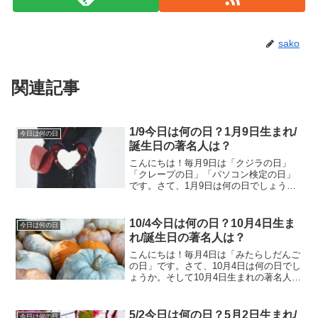
sako
関連記事
1/9今日は何の日？1月9日生まれ/
今日は何の日
誕生日の著名人は？
こんにちは！毎月9日は「クジラの日」
「クレープの日」「パソコン検定の日」
です。さて、1月9日は何の日でしょう
か。そして1月9日生まれの著名人はどん
な人がいるのでしょうか。1/9今日は何の
日？1月9日生まれ/誕生日の著名人は？1
10/4今日は何の日？10月4日生ま
今日は何の日
月9日は何の日...
れ/誕生日の著名人は？
こんにちは！毎月4日は「みたらしだんご
の日」です。さて、10月4日は何の日でし
ょうか。そして10月4日生まれの著名人は
どんな人がいるのでしょうか。10/4今日
は何の日？10月4日生まれ/誕生日の著名
人は？10月4日は何の日？ 都市景観の日
5/2今日は何の日？5月2日生まれ/
今日は何の日