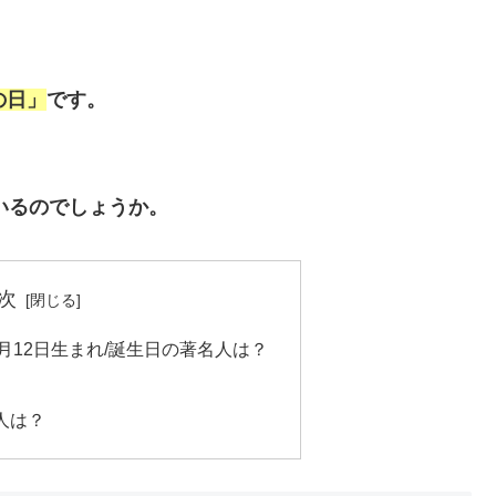
の日」
です。
いるのでしょうか。
次
11月12日生まれ/誕生日の著名人は？
人は？