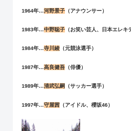
1964年…
河野景子
（アナウンサー）
1983年…
中野聡子
（お笑い芸人、日本エレキ
1984年…
寺川綾
（元競泳選手）
1987年…
高良健吾
（俳優）
1989年…
清武弘嗣
（サッカー選手）
1997年…
守屋茜
（アイドル、櫻坂46）