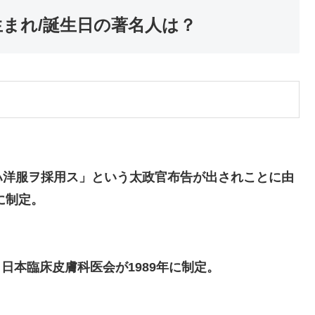
日生まれ/誕生日の著名人は？
服ニハ洋服ヲ採用ス」という太政官布告が出されことに由
に制定。
より、日本臨床皮膚科医会が1989年に制定。