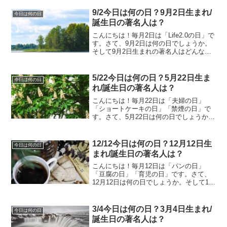
何の日？11月25日生まれ/誕生日の著名人
は？11月25日は何の日？ OLの日1...
9/2今日は何の日？9月2日生まれ/
今日は何の日
誕生日の著名人は？
こんにちは！毎月2日は「Life2.0の日」で
す。さて、9月2日は何の日でしょうか。
そして9月2日生まれの著名人はどんな人
がいるのでしょうか。9/2今日は何の日？
9月2日生まれ/誕生日の著名人は？9月2日
は何の日？ 宝くじの日「く(9)じ(...
5/22今日は何の日？5月22日生ま
今日は何の日
れ/誕生日の著名人は？
こんにちは！毎月22日は「夫婦の日」
「ショートケーキの日」「禁煙の日」で
す。さて、5月22日は何の日でしょうか。
そして5月22日生まれの著名人はどんな人
がいるのでしょうか。5/22今日は何の
日？5月22日生まれ/誕生日の著名人は？5
12/12今日は何の日？12月12日生
今日は何の日
月22日...
まれ/誕生日の著名人は？
こんにちは！毎月12日は「パンの日」
「豆腐の日」「育児の日」です。さて、
12月12日は何の日でしょうか。そして12
月12日生まれの著名人はどんな人がいる
のでしょうか。12/12今日は何の日？12月
12日生まれ/誕生日の著名人は？12月12
3/4今日は何の日？3月4日生まれ/
今日は何の日
日...
誕生日の著名人は？