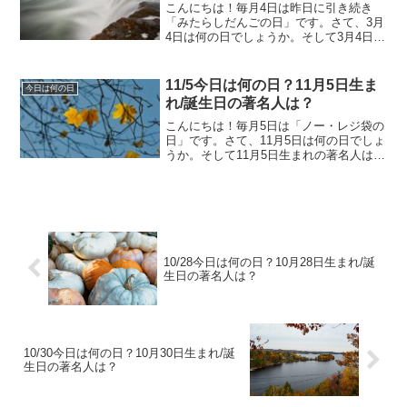
こんにちは！毎月4日は昨日に引き続き
「みたらしだんごの日」です。さて、3月
4日は何の日でしょうか。そして3月4日生
まれの著名人はどんな人がいるのでしょ
うか。3/4今日は何の日？3月4日生まれ/
誕生日の著名人は？3月4日は何の日？バ
11/5今日は何の日？11月5日生ま
今日は何の日
ウムクーヘ...
れ/誕生日の著名人は？
こんにちは！毎月5日は「ノー・レジ袋の
日」です。さて、11月5日は何の日でしょ
うか。そして11月5日生まれの著名人はど
んな人がいるのでしょうか。11/5今日は
何の日？11月5日生まれ/誕生日の著名人
は？11月5日は何の日？ 雑誌広告の日日
本...
10/28今日は何の日？10月28日生まれ/誕
生日の著名人は？
10/30今日は何の日？10月30日生まれ/誕
生日の著名人は？