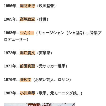
1956年…
周防正行
（映画監督）
1965年…
高嶋政宏
（俳優）
1968年…
つんく♂
（ミュージシャン（シャ乱Q）、音楽プ
ロデューサー）
1972年…
堀江貴文
（実業家）
1973年…
前園真聖
（元サッカー選手）
1976年…
菅広文
（お笑い芸人、ロザン）
1987年…
小川麻琴
（歌手、元モーニング娘。）