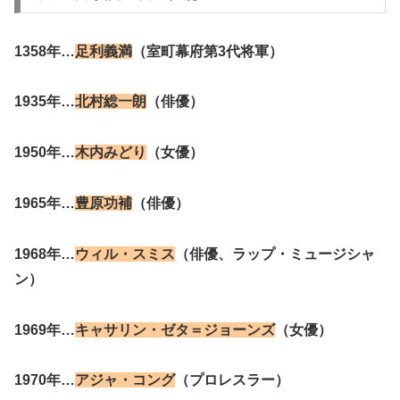
1358年…
足利義満
（室町幕府第3代将軍）
1935年…
北村総一朗
（俳優）
1950年…
木内みどり
（女優）
1965年…
豊原功補
（俳優）
1968年…
ウィル・スミス
（俳優、ラップ・ミュージシャ
ン）
1969年…
キャサリン・ゼタ＝ジョーンズ
（女優）
1970年…
アジャ・コング
（プロレスラー）