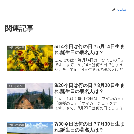
sako
関連記事
5/14今日は何の日？5月14日生ま
今日は何の日
れ/誕生日の著名人は？
こんにちは！毎月14日は「ひよこの日」
です。さて、5月14日は何の日でしょう
か。そして5月14日生まれの著名人はどん
な人がいるのでしょうか。5/14今日は何
の日？5月14日生まれ/誕生日の著名人
は？5月14日は何の日？種痘記念日1796
8/20今日は何の日？8月20日生ま
今日は何の日
年5...
れ/誕生日の著名人は？
こんにちは！毎月20日は「ワインの日」
「頭髪の日」「マイカーチェックデー」
です。さて、8月20日は何の日でしょう
か。そして8月20日生まれの著名人はどん
な人がいるのでしょうか。8/20今日は何
の日？8月20日生まれ/誕生日の著名人
7/30今日は何の日？7月30日生ま
今日は何の日
は？8月2...
れ/誕生日の著名人は？