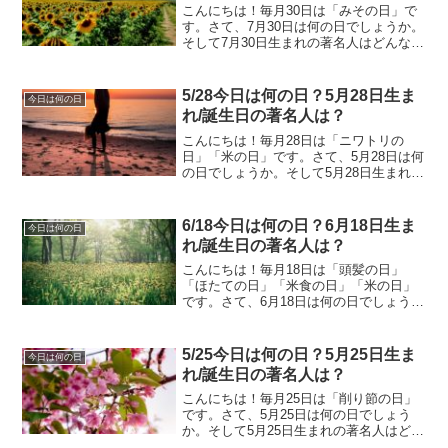
こんにちは！毎月30日は「みその日」で
す。さて、7月30日は何の日でしょうか。
そして7月30日生まれの著名人はどんな人
がいるのでしょうか。7/30今日は何の
日？7月30日生まれ/誕生日の著名人は？7
月30日は何の日？プロレス記念日1953
5/28今日は何の日？5月28日生ま
今日は何の日
年...
れ/誕生日の著名人は？
こんにちは！毎月28日は「ニワトリの
日」「米の日」です。さて、5月28日は何
の日でしょうか。そして5月28日生まれの
著名人はどんな人がいるのでしょうか。
5/28今日は何の日？5月28日生まれ/誕生
日の著名人は？5月28日は何の日？ゴルフ
6/18今日は何の日？6月18日生ま
今日は何の日
記念...
れ/誕生日の著名人は？
こんにちは！毎月18日は「頭髪の日」
「ほたての日」「米食の日」「米の日」
です。さて、6月18日は何の日でしょう
か。そして6月18日生まれの著名人はどん
な人がいるのでしょうか。6/18今日は何
の日？6月18日生まれ/誕生日の著名人
5/25今日は何の日？5月25日生ま
今日は何の日
は？6月18...
れ/誕生日の著名人は？
こんにちは！毎月25日は「削り節の日」
です。さて、5月25日は何の日でしょう
か。そして5月25日生まれの著名人はどん
な人がいるのでしょうか。5/25今日は何