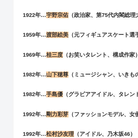
1922年…
宇野宗佑
（政治家、第75代内閣総理
1959年…
渡部絵美
（元フィギュアスケート選
1969年…
桂三度
（お笑いタレント、構成作家
1982年…
山下穂尊
（ミュージシャン、いきも
1982年…
手島優
（グラビアアイドル、タレン
1992年…
剛力彩芽
（ファッションモデル、女
1992年…
松村沙友理
（アイドル、乃木坂46）