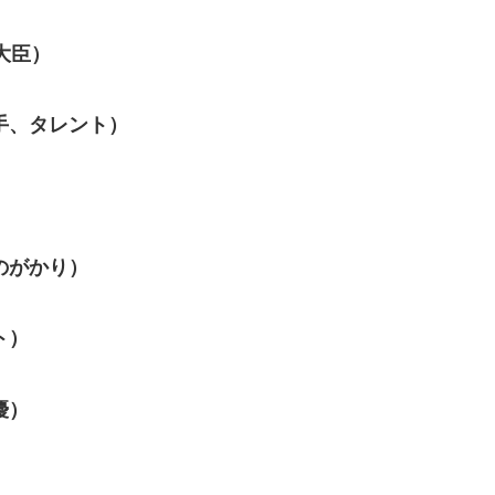
大臣）
手、タレント）
）
のがかり）
ト）
優）