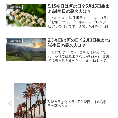
3/17今日は何の日？3月17日生まれ/誕生
日の著名人は？3月17日は何の日？漫画週
5/15今日は何の日？5月15日生ま
今日は何の日
刊誌...
れ/誕生日の著名人は？
こんにちは！毎月15日は「いちごの日」
「お菓子の日」「中華の日」「レンタル
ビデオの日」です。さて、5月15日は何の
日でしょうか。そして5月15日生まれの著
名人はどんな人がいるのでしょうか。
5/15今日は何の日？5月15日生まれ/誕生
2/3今日は何の日？2月3日生まれ/
今日は何の日
日の著名...
誕生日の著名人は？
こんにちは！2月3日と言えば節分です
ね！各地では豆まきなどが行われ、家庭
では恵方巻を食べたりしますね！さて、
他には2月3日は何の日でしょうか。そし
て2月3日生まれの著名人はどんな人がい
るのでしょうか。2/3今日は何の日？2月3
日生まれ/誕生...
7/12今日は何の日？7月12日生まれ/誕生
日の著名人は？