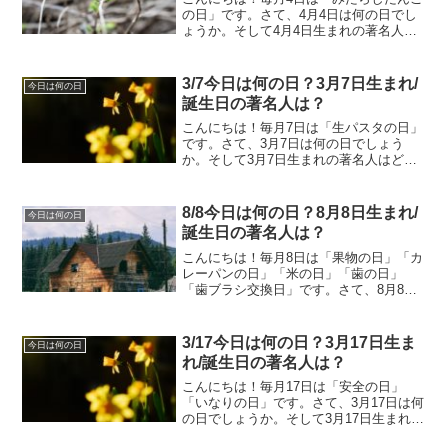
の日」です。さて、4月4日は何の日でし
ょうか。そして4月4日生まれの著名人は
どんな人がいるのでしょうか。4/4今日は
何の日？4月4日生まれ/誕生日の著名人
は？4月4日は何の日？清明二十四節気の1
3/7今日は何の日？3月7日生まれ/
今日は何の日
つ。太陽...
誕生日の著名人は？
こんにちは！毎月7日は「生パスタの日」
です。さて、3月7日は何の日でしょう
か。そして3月7日生まれの著名人はどん
な人がいるのでしょうか。3/7今日は何の
日？3月7日生まれ/誕生日の著名人は？3
月7日は何の日？消防記念日1948年のこの
8/8今日は何の日？8月8日生まれ/
今日は何の日
日、消...
誕生日の著名人は？
こんにちは！毎月8日は「果物の日」「カ
レーパンの日」「米の日」「歯の日」
「歯ブラシ交換日」です。さて、8月8日
は何の日でしょうか。そして8月8日生ま
れの著名人はどんな人がいるのでしょう
か。8/8今日は何の日？8月8日生まれ/誕
3/17今日は何の日？3月17日生ま
今日は何の日
生日の著名人は...
れ/誕生日の著名人は？
こんにちは！毎月17日は「安全の日」
「いなりの日」です。さて、3月17日は何
の日でしょうか。そして3月17日生まれの
著名人はどんな人がいるのでしょうか。