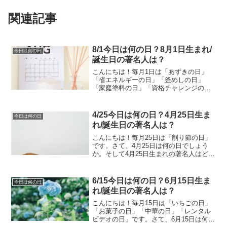
関連記事
8/1今日は何の日？8月1日生まれ/
今日は何の日
誕生日の著名人は？
こんにちは！毎月1日は「あずきの日」
「省エネルギーの日」「釜めしの日」
「家庭塗料の日」「資格チャレンジの
日」です。さて、8月1日は何の日でしょ
うか。そして8月1日生まれの著名人はど
んな人がいるのでしょうか。8/1今日は何
4/25今日は何の日？4月25日生ま
今日は何の日
の日？8月1日生まれ...
れ/誕生日の著名人は？
こんにちは！毎月25日は「削り節の日」
です。さて、4月25日は何の日でしょう
か。そして4月25日生まれの著名人はどん
な人がいるのでしょうか。4/25今日は何
の日？4月25日生まれ/誕生日の著名人
は？4月25日は何の日？拾得物の日1980
6/15今日は何の日？6月15日生ま
今日は何の日
年の...
れ/誕生日の著名人は？
こんにちは！毎月15日は「いちごの日」
「お菓子の日」「中華の日」「レンタル
ビデオの日」です。さて、6月15日は何の